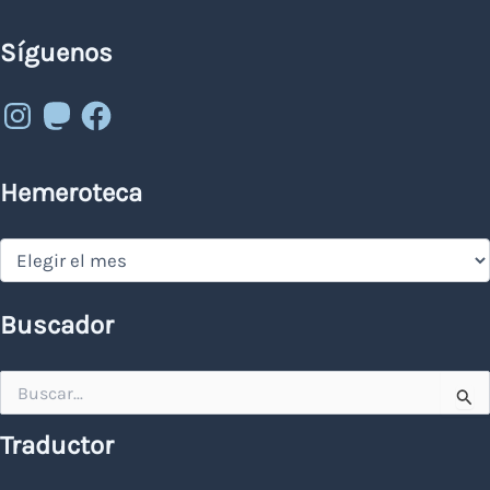
Síguenos
Instagram
Mastodon
Facebook
Hemeroteca
Hemeroteca
Buscador
Buscar
por:
Traductor