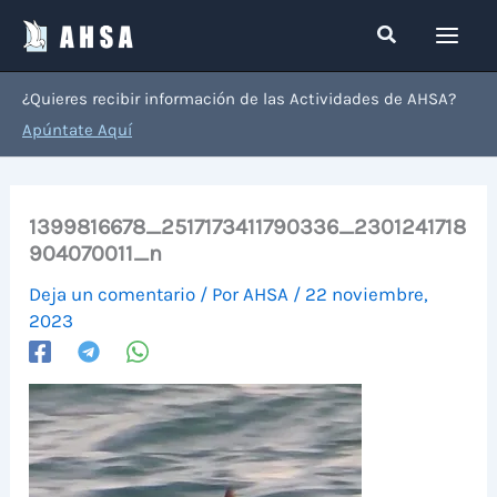
Ir
Buscar
al
contenido
¿Quieres recibir información de las Actividades de AHSA?
Apúntate Aquí
1399816678_2517173411790336_2301241718
904070011_n
Deja un comentario
/ Por
AHSA
/
22 noviembre,
2023