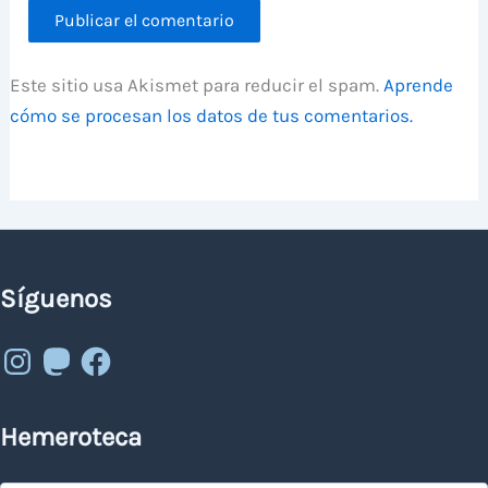
Este sitio usa Akismet para reducir el spam.
Aprende
cómo se procesan los datos de tus comentarios.
Síguenos
Instagram
Mastodon
Facebook
Hemeroteca