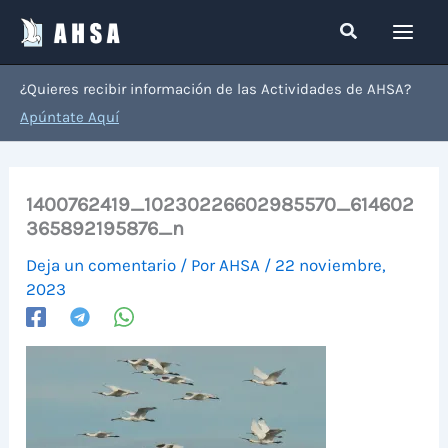
Ir
Buscar
al
contenido
¿Quieres recibir información de las Actividades de AHSA?
Apúntate Aquí
1400762419_10230226602985570_614602
365892195876_n
Deja un comentario
/ Por
AHSA
/
22 noviembre,
2023