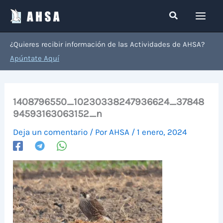
Ir
Buscar
al
contenido
¿Quieres recibir información de las Actividades de AHSA?
Apúntate Aquí
1408796550_10230338247936624_37848
94593163063152_n
Deja un comentario
/ Por
AHSA
/
1 enero, 2024