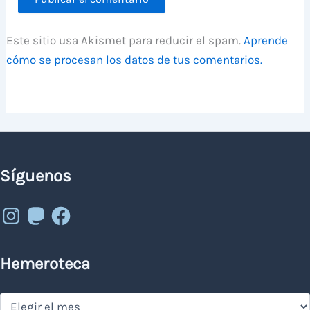
Este sitio usa Akismet para reducir el spam.
Aprende
cómo se procesan los datos de tus comentarios.
Síguenos
Instagram
Mastodon
Facebook
Hemeroteca
Hemeroteca