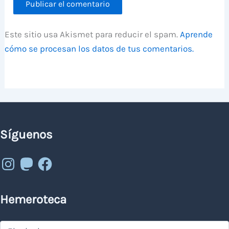
Este sitio usa Akismet para reducir el spam.
Aprende
cómo se procesan los datos de tus comentarios.
Síguenos
Instagram
Mastodon
Facebook
Hemeroteca
Hemeroteca