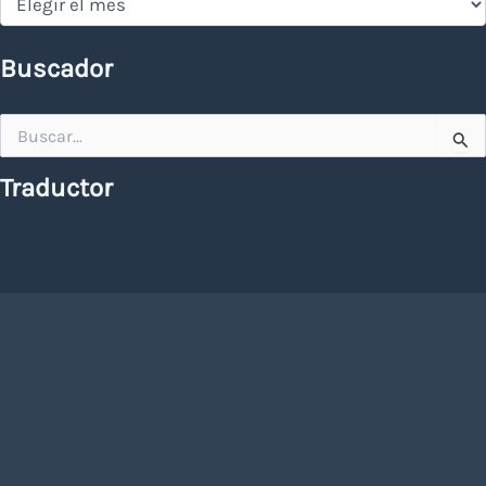
Buscador
Buscar
por:
Traductor