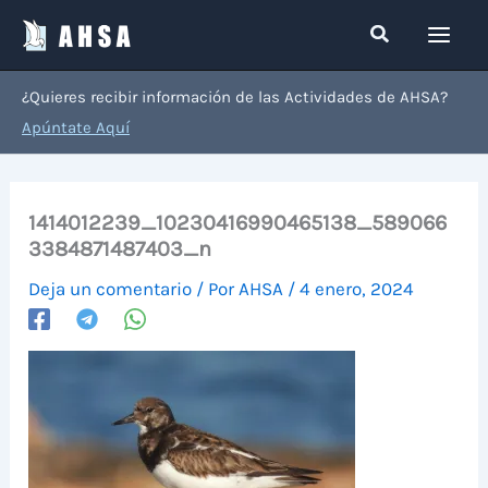
Ir
Buscar
al
contenido
¿Quieres recibir información de las Actividades de AHSA?
Apúntate Aquí
1414012239_10230416990465138_589066
3384871487403_n
Deja un comentario
/ Por
AHSA
/
4 enero, 2024