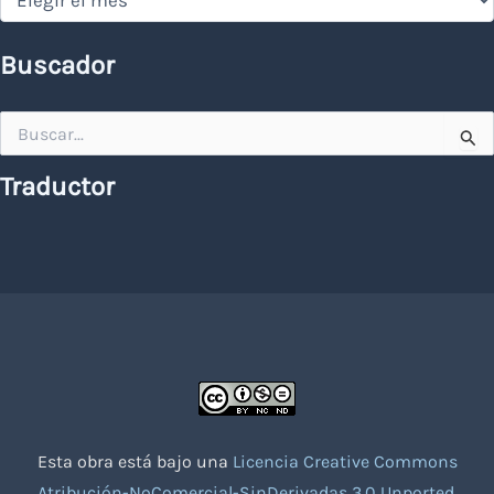
Buscador
Buscar
por:
Traductor
Esta obra está bajo una
Licencia Creative Commons
Atribución-NoComercial-SinDerivadas 3.0 Unported
.