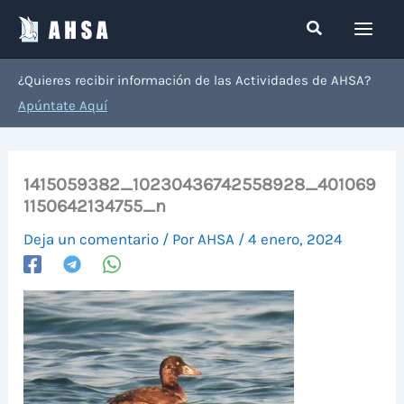
Ir
Buscar
al
contenido
¿Quieres recibir información de las Actividades de AHSA?
Apúntate Aquí
1415059382_10230436742558928_401069
1150642134755_n
Deja un comentario
/ Por
AHSA
/
4 enero, 2024