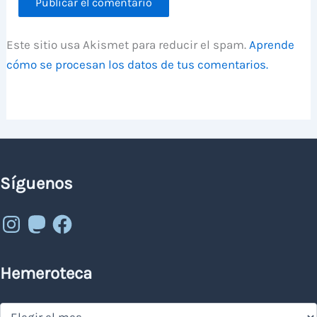
Este sitio usa Akismet para reducir el spam.
Aprende
cómo se procesan los datos de tus comentarios.
Síguenos
Instagram
Mastodon
Facebook
Hemeroteca
Hemeroteca