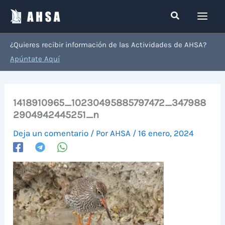
Ir
Buscar
al
contenido
¿Quieres recibir información de las Actividades de AHSA?
Apúntate Aquí
1418910965_10230495885797472_347988
2904942445251_n
Deja un comentario
/ Por
AHSA
/
16 enero, 2024