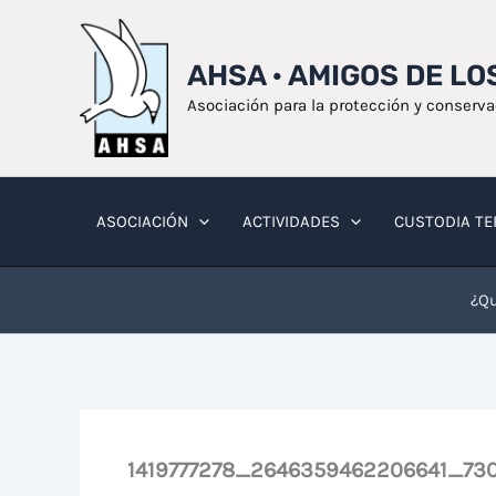
Ir
al
AHSA · AMIGOS DE L
contenido
Asociación para la protección y conserv
ASOCIACIÓN
ACTIVIDADES
CUSTODIA TE
¿Qu
1419777278_2646359462206641_730