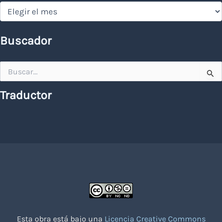
Hemeroteca
Buscador
Buscar
por:
Traductor
Esta obra está bajo una
Licencia Creative Commons