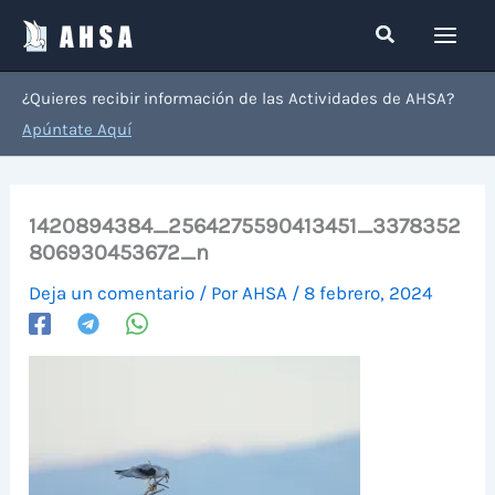
Ir
Buscar
al
contenido
¿Quieres recibir información de las Actividades de AHSA?
Apúntate Aquí
1420894384_2564275590413451_3378352
806930453672_n
Deja un comentario
/ Por
AHSA
/
8 febrero, 2024