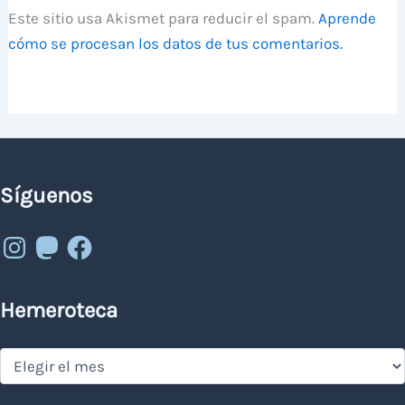
Este sitio usa Akismet para reducir el spam.
Aprende
cómo se procesan los datos de tus comentarios.
Síguenos
Instagram
Mastodon
Facebook
Hemeroteca
Hemeroteca