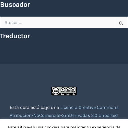
Buscador
Buscar
por:
Traductor
Esta obra está bajo una
Licencia Creative Commons
Atribución-NoComercial-SinDerivadas 3.0 Unported
.
Website creado con la colaboración de socios voluntarios.
Este sitio web usa cookies para mejorar tu experiencia de