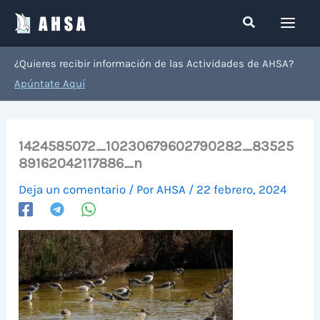
Ir
Buscar
al
contenido
¿Quieres recibir información de las Actividades de AHSA?
Apúntate Aquí
1424585072_10230679602790282_83525
89162042117886_n
Deja un comentario
/ Por
AHSA
/
22 febrero, 2024