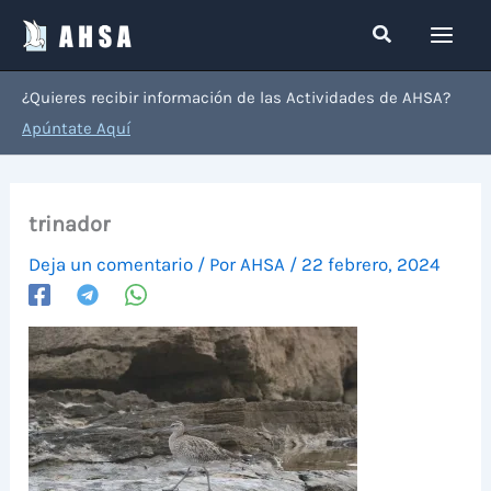
Ir
Buscar
al
contenido
¿Quieres recibir información de las Actividades de AHSA?
Apúntate Aquí
trinador
Deja un comentario
/ Por
AHSA
/
22 febrero, 2024