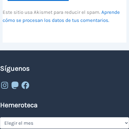
Este sitio usa Akismet para reducir el spam.
Aprende
cómo se procesan los datos de tus comentarios.
Síguenos
Instagram
Mastodon
Facebook
Hemeroteca
Hemeroteca