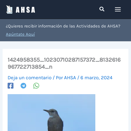
Ir
Buscar
al
contenido
¿Quieres recibir información de las Actividades de AHSA?
Apúntate Aquí
1424958355_10230710287157372_8132616
967722713854_n
Deja un comentario
/ Por
AHSA
/
6 marzo, 2024