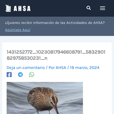
Ir
Buscar
al
contenido
¿Quieres recibir información de las Actividades de AHSA?
Apúntate Aquí
1431252772_10230817946608791_5832901
829758530231_n
Deja un comentario
/ Por
AHSA
/
19 marzo, 2024