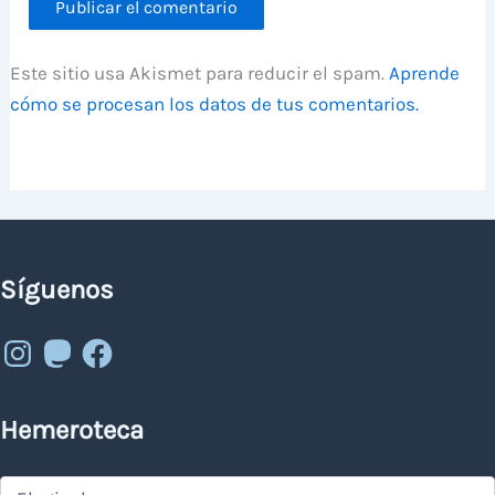
Este sitio usa Akismet para reducir el spam.
Aprende
cómo se procesan los datos de tus comentarios.
Síguenos
Instagram
Mastodon
Facebook
Hemeroteca
Hemeroteca