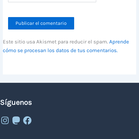
Este sitio usa Akismet para reducir el spam.
Aprende
cómo se procesan los datos de tus comentarios.
Síguenos
Instagram
Mastodon
Facebook