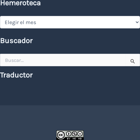
Hemeroteca
Hemeroteca
Buscador
Buscar
por:
Traductor