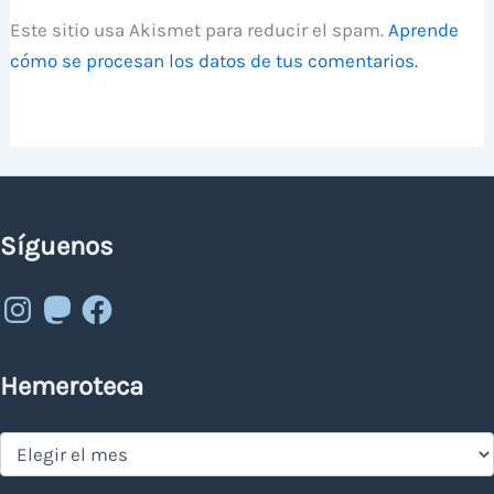
Este sitio usa Akismet para reducir el spam.
Aprende
cómo se procesan los datos de tus comentarios.
Síguenos
Instagram
Mastodon
Facebook
Hemeroteca
Hemeroteca