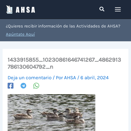
Ir
Buscar
al
contenido
¿Quieres recibir información de las Actividades de AHSA?
Apúntate Aquí
1433915855_10230861646741267_4862913
786130604792_n
Deja un comentario
/ Por
AHSA
/
6 abril, 2024