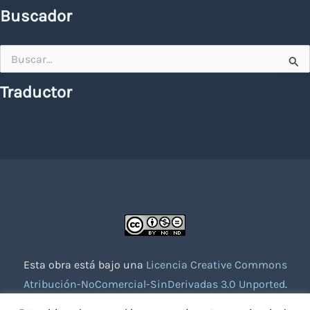
Buscador
Buscar
por:
Traductor
Esta obra está bajo una
Licencia Creative Commons
Atribución-NoComercial-SinDerivadas 3.0 Unported
.
Website creado con la colaboración de socios voluntarios.