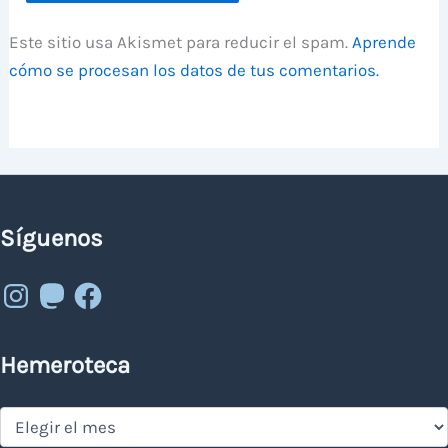
Este sitio usa Akismet para reducir el spam.
Aprende
cómo se procesan los datos de tus comentarios.
Síguenos
Instagram
Mastodon
Facebook
Hemeroteca
Hemeroteca