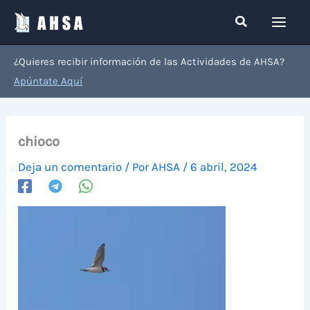
Ir
Buscar
al
contenido
¿Quieres recibir información de las Actividades de AHSA?
Apúntate Aquí
chioco
Deja un comentario
/ Por
AHSA
/
6 abril, 2024