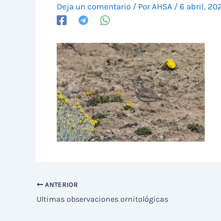
Deja un comentario
/ Por
AHSA
/
6 abril, 20
ANTERIOR
Ultimas observaciones ornitológicas