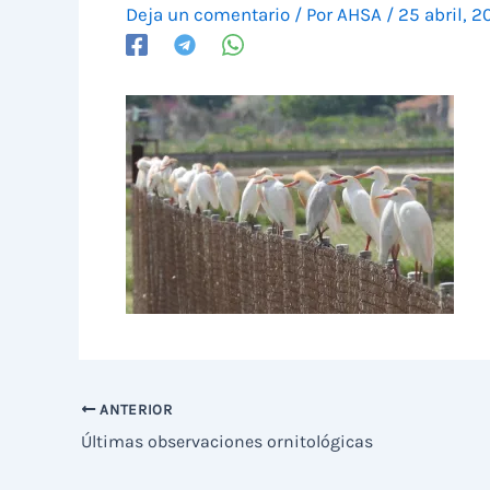
Deja un comentario
/ Por
AHSA
/
25 abril, 2
ANTERIOR
Últimas observaciones ornitológicas