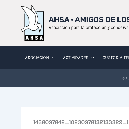
Ir
al
AHSA · AMIGOS DE L
contenido
Asociación para la protección y conserv
ASOCIACIÓN
ACTIVIDADES
CUSTODIA TE
¿Qu
1438097842_10230978132133329_1