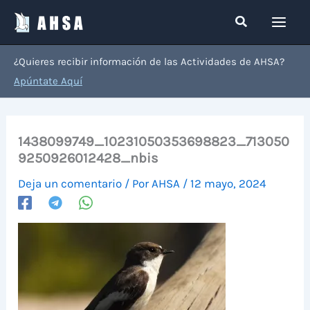
Ir
Buscar
al
contenido
¿Quieres recibir información de las Actividades de AHSA?
Apúntate Aquí
1438099749_10231050353698823_713050
9250926012428_nbis
Deja un comentario
/ Por
AHSA
/
12 mayo, 2024