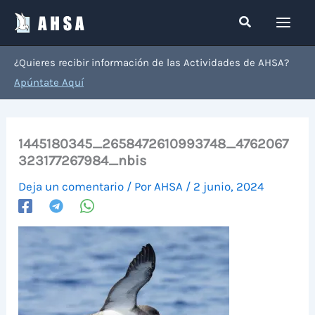
Ir
Buscar
al
contenido
¿Quieres recibir información de las Actividades de AHSA?
Apúntate Aquí
1445180345_2658472610993748_4762067
323177267984_nbis
Deja un comentario
/ Por
AHSA
/
2 junio, 2024