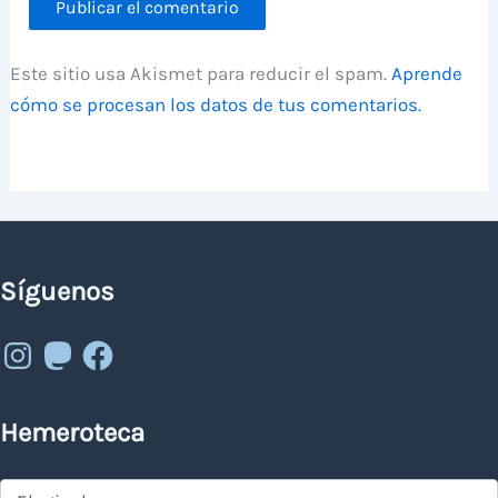
Este sitio usa Akismet para reducir el spam.
Aprende
cómo se procesan los datos de tus comentarios.
Síguenos
Instagram
Mastodon
Facebook
Hemeroteca
Hemeroteca