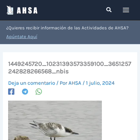
Ir
Buscar
al
contenido
¿Quieres recibir información de las Actividades de AHSA?
Apúntate Aquí
1449245720_10231393573359100_3651257
242828266568_nbis
Deja un comentario
/ Por
AHSA
/
1 julio, 2024