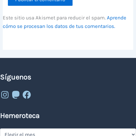
Este sitio usa Akismet para reducir el spam.
Aprende
cómo se procesan los datos de tus comentarios.
Síguenos
Instagram
Mastodon
Facebook
Hemeroteca
Hemeroteca