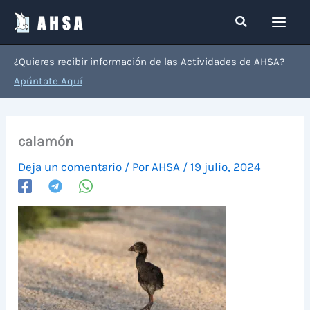
Ir
Buscar
al
contenido
¿Quieres recibir información de las Actividades de AHSA?
Apúntate Aquí
calamón
Deja un comentario
/ Por
AHSA
/
19 julio, 2024