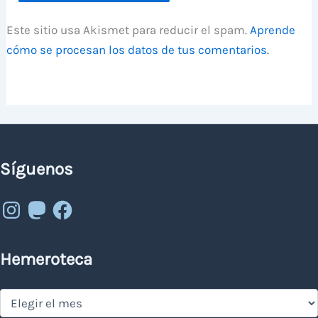
Este sitio usa Akismet para reducir el spam.
Aprende
cómo se procesan los datos de tus comentarios.
Síguenos
Instagram
Mastodon
Facebook
Hemeroteca
Hemeroteca