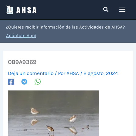
Ir
Buscar
al
contenido
¿Quieres recibir información de las Actividades de AHSA?
Apúntate Aquí
0B9A9369
Deja un comentario
/ Por
AHSA
/
2 agosto, 2024