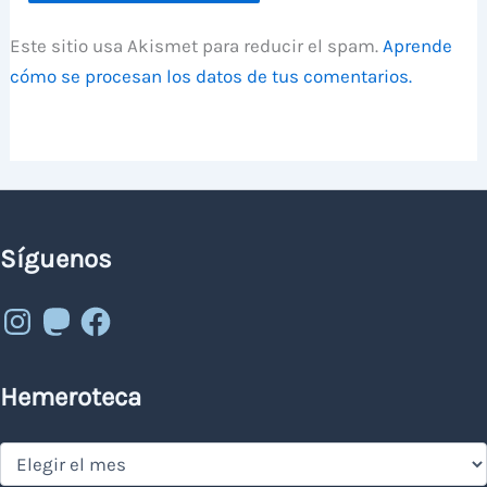
Este sitio usa Akismet para reducir el spam.
Aprende
cómo se procesan los datos de tus comentarios.
Síguenos
Instagram
Mastodon
Facebook
Hemeroteca
Hemeroteca