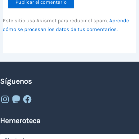
Este sitio usa Akismet para reducir el spam.
Aprende
cómo se procesan los datos de tus comentarios.
Síguenos
Instagram
Mastodon
Facebook
Hemeroteca
Hemeroteca