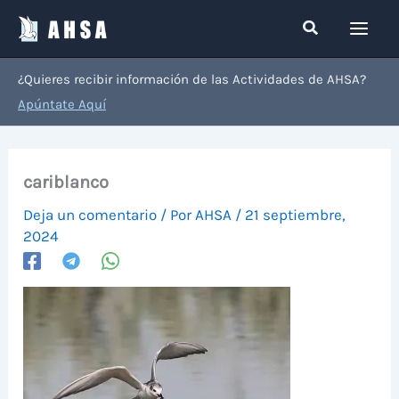
Ir
Buscar
al
contenido
¿Quieres recibir información de las Actividades de AHSA?
Apúntate Aquí
cariblanco
Deja un comentario
/ Por
AHSA
/
21 septiembre,
2024