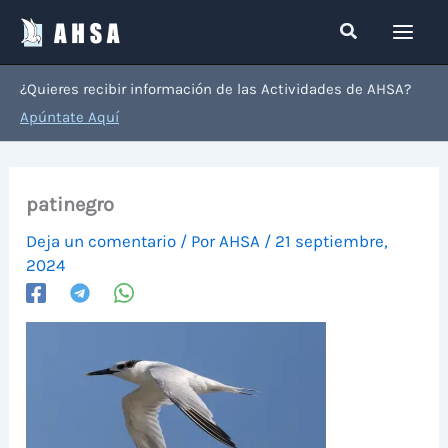
Ir
Buscar
al
contenido
¿Quieres recibir información de las Actividades de AHSA?
Apúntate Aquí
patinegro
Deja un comentario
/ Por
AHSA
/
21 septiembre,
2024