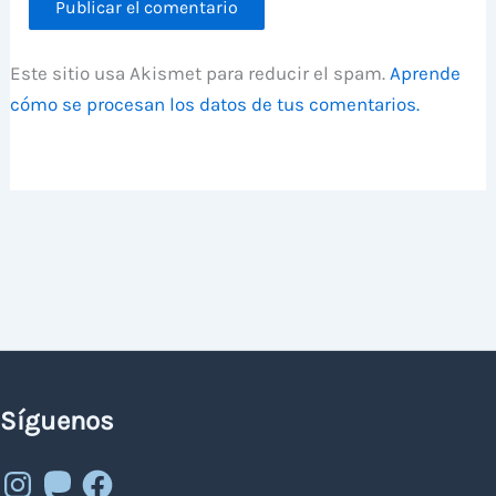
Este sitio usa Akismet para reducir el spam.
Aprende
cómo se procesan los datos de tus comentarios.
Síguenos
Instagram
Mastodon
Facebook