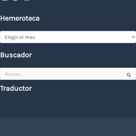
Hemeroteca
Hemeroteca
Buscador
Buscar
por:
Traductor