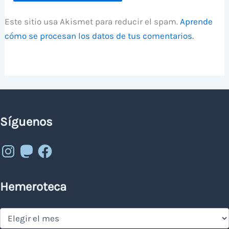
Este sitio usa Akismet para reducir el spam.
Aprende
cómo se procesan los datos de tus comentarios.
Síguenos
Instagram
Mastodon
Facebook
Hemeroteca
Hemeroteca