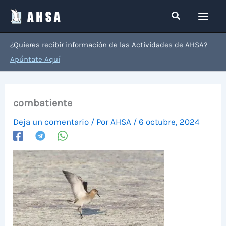
Ir
Buscar
al
contenido
¿Quieres recibir información de las Actividades de AHSA?
Apúntate Aquí
combatiente
Deja un comentario
/ Por
AHSA
/
6 octubre, 2024