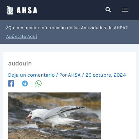
Ir
Buscar
al
contenido
¿Quieres recibir información de las Actividades de AHSA?
Apúntate Aquí
audouin
Deja un comentario
/ Por
AHSA
/
20 octubre, 2024