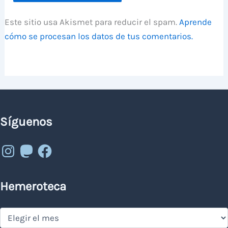
Este sitio usa Akismet para reducir el spam.
Aprende
cómo se procesan los datos de tus comentarios.
Síguenos
Instagram
Mastodon
Facebook
Hemeroteca
Hemeroteca