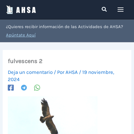
Ir
Buscar
al
contenido
¿Quieres recibir información de las Actividades de AHSA?
Apúntate Aquí
fulvescens 2
Deja un comentario
/ Por
AHSA
/
19 noviembre,
2024