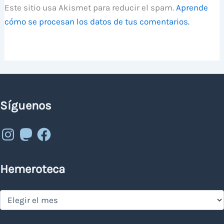
Este sitio usa Akismet para reducir el spam.
Aprende
cómo se procesan los datos de tus comentarios.
Síguenos
Instagram
Mastodon
Facebook
Hemeroteca
Hemeroteca