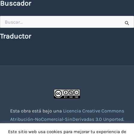
Buscador
Buscar
por:
Traductor
Esta obra está bajo una
Licencia Creative Commons
Atribución-NoComercial-SinDerivadas 3.0 Unported
.
Website creado con la colaboración de socios voluntarios.
Este sitio web usa cookies para mejorar tu experiencia de