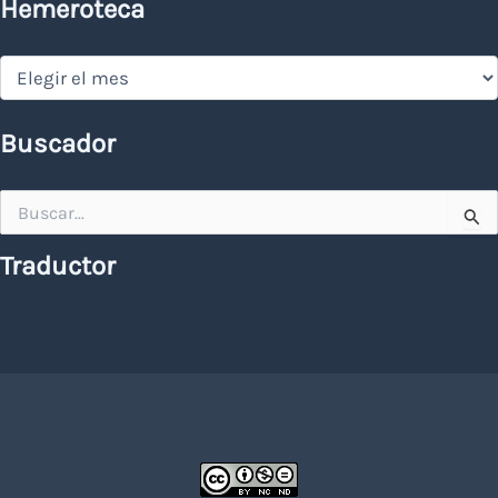
Hemeroteca
Hemeroteca
Buscador
Buscar
por:
Traductor