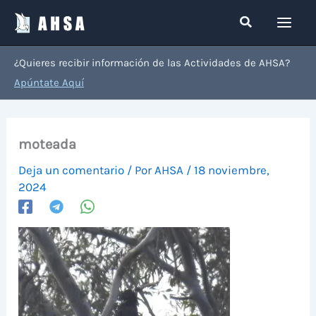
Ir
Buscar
al
contenido
¿Quieres recibir información de las Actividades de AHSA?
Apúntate Aquí
moteada
Deja un comentario
/ Por
AHSA
/
18 noviembre,
2024