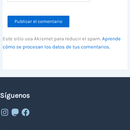
Este sitio usa Akismet para reducir el spam.
Aprende
cómo se procesan los datos de tus comentarios.
Síguenos
Instagram
Mastodon
Facebook