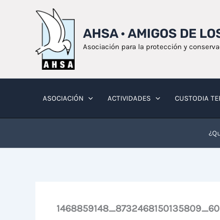
Ir
al
AHSA · AMIGOS DE L
contenido
Asociación para la protección y conserv
ASOCIACIÓN
ACTIVIDADES
CUSTODIA TE
¿Qu
1468859148_8732468150135809_6