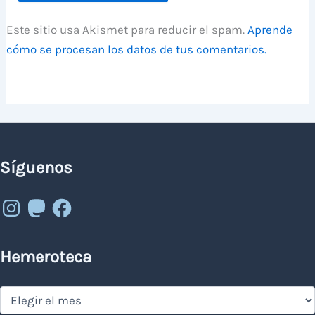
Este sitio usa Akismet para reducir el spam.
Aprende
cómo se procesan los datos de tus comentarios.
Síguenos
Instagram
Mastodon
Facebook
Hemeroteca
Hemeroteca