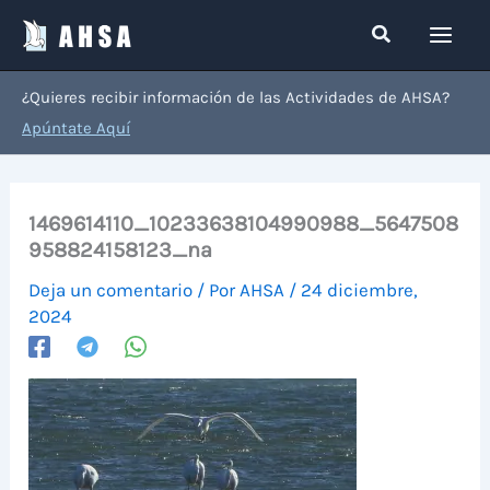
Ir
Buscar
al
contenido
¿Quieres recibir información de las Actividades de AHSA?
Apúntate Aquí
1469614110_10233638104990988_5647508
958824158123_na
Deja un comentario
/ Por
AHSA
/
24 diciembre,
2024