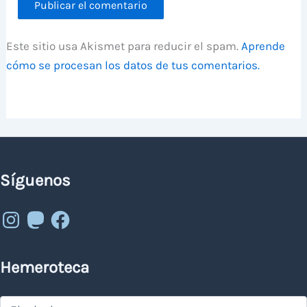
Este sitio usa Akismet para reducir el spam.
Aprende
cómo se procesan los datos de tus comentarios.
Síguenos
Instagram
Mastodon
Facebook
Hemeroteca
Hemeroteca