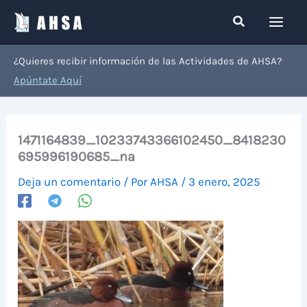
Ir
Buscar
al
contenido
¿Quieres recibir información de las Actividades de AHSA?
Apúntate Aquí
1471164839_10233743366102450_8418230
695996190685_na
Deja un comentario
/ Por
AHSA
/
3 enero, 2025