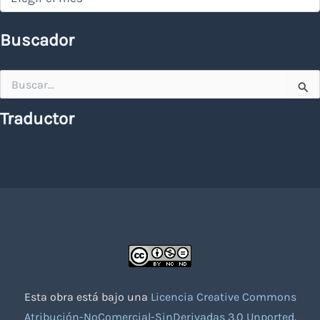
Buscador
Buscar
por:
Traductor
Esta obra está bajo una
Licencia Creative Commons
Atribución-NoComercial-SinDerivadas 3.0 Unported
.