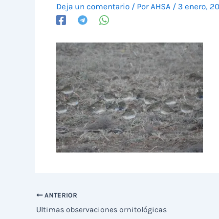
Deja un comentario
/ Por
AHSA
/
3 enero, 2
ANTERIOR
Ultimas observaciones ornitológicas