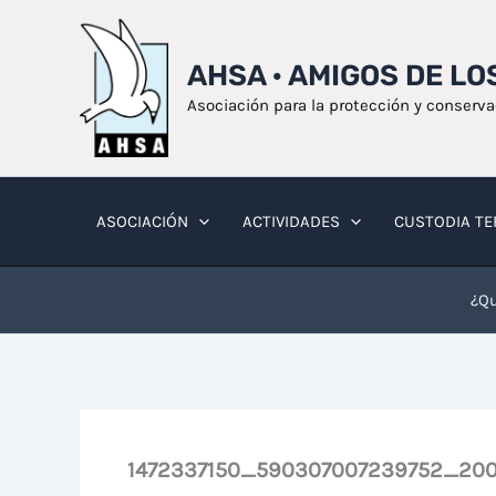
Ir
al
AHSA · AMIGOS DE L
contenido
Asociación para la protección y conserv
ASOCIACIÓN
ACTIVIDADES
CUSTODIA TE
¿Qu
1472337150_590307007239752_200