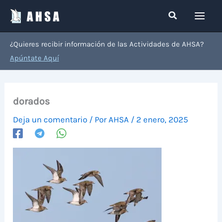
Ir
Buscar
al
contenido
¿Quieres recibir información de las Actividades de AHSA?
Apúntate Aquí
dorados
Deja un comentario
/ Por
AHSA
/
2 enero, 2025