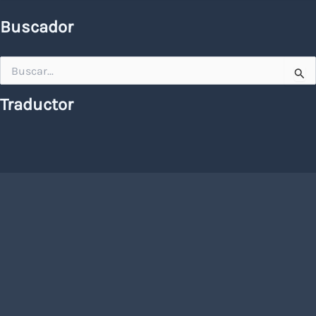
Buscador
Buscar
por:
Traductor