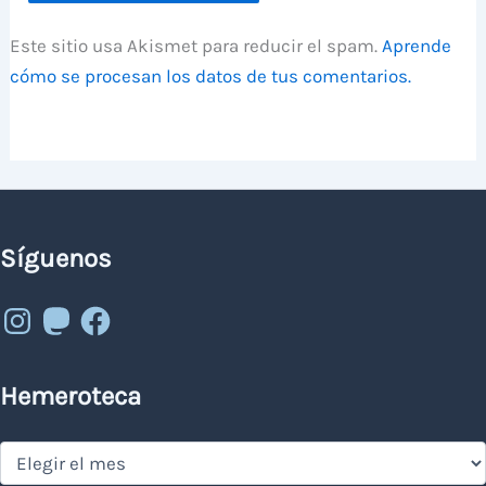
Este sitio usa Akismet para reducir el spam.
Aprende
cómo se procesan los datos de tus comentarios.
Síguenos
Instagram
Mastodon
Facebook
Hemeroteca
Hemeroteca