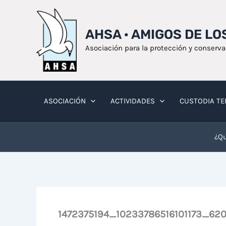
Ir
al
AHSA · AMIGOS DE L
contenido
Asociación para la protección y conserv
ASOCIACIÓN
ACTIVIDADES
CUSTODIA TE
¿Qu
1472375194_10233786516101173_62