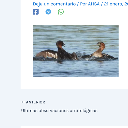
Deja un comentario
/ Por
AHSA
/
21 enero, 
ANTERIOR
Ultimas observaciones ornitológicas