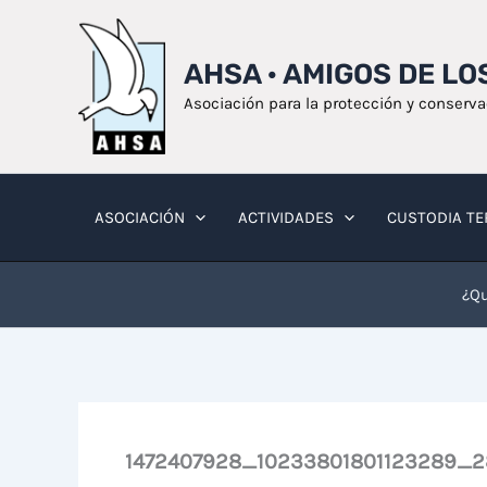
Ir
al
AHSA · AMIGOS DE L
contenido
Asociación para la protección y conserv
ASOCIACIÓN
ACTIVIDADES
CUSTODIA TE
¿Qu
1472407928_10233801801123289_