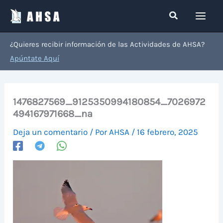
Ir
Buscar
al
contenido
¿Quieres recibir información de las Actividades de AHSA?
Apúntate Aquí
1476827569_9125350994180854_7026972
494167971668_na
Deja un comentario
/ Por
AHSA
/
16 febrero, 2025