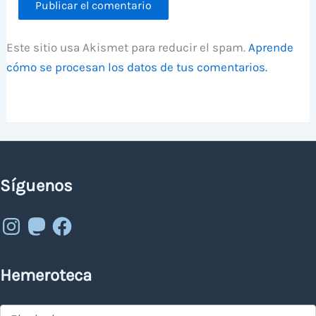
Este sitio usa Akismet para reducir el spam.
Aprende
cómo se procesan los datos de tus comentarios.
Síguenos
Instagram
Mastodon
Facebook
Hemeroteca
Hemeroteca