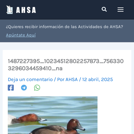
Ir
Buscar
al
contenido
¿Quieres recibir información de las Actividades de AHSA?
Apúntate Aquí
1487227395_10234512802257873_756330
3296034459410_na
Deja un comentario
/ Por
AHSA
/
12 abril, 2025