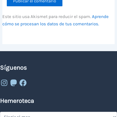
Este sitio usa Akismet para reducir el spam.
Aprende
cómo se procesan los datos de tus comentarios.
Síguenos
Instagram
Mastodon
Facebook
Hemeroteca
Hemeroteca