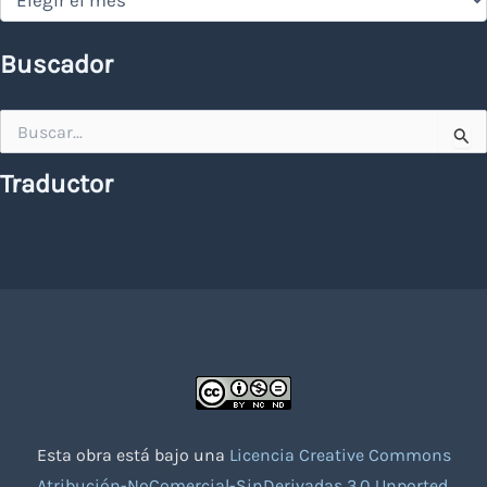
Buscador
Buscar
por:
Traductor
Esta obra está bajo una
Licencia Creative Commons
Atribución-NoComercial-SinDerivadas 3.0 Unported
.