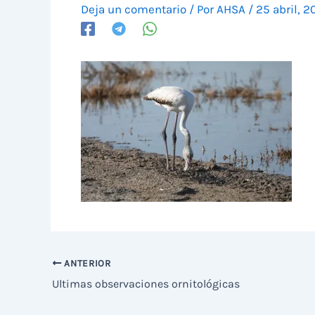
Deja un comentario
/ Por
AHSA
/
25 abril, 2
ANTERIOR
Ultimas observaciones ornitológicas