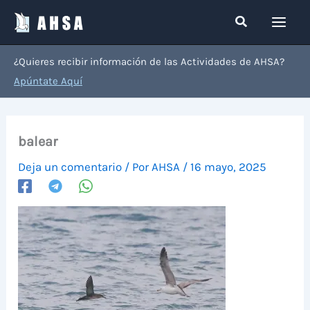
Ir
Buscar
al
contenido
¿Quieres recibir información de las Actividades de AHSA?
Apúntate Aquí
balear
Deja un comentario
/ Por
AHSA
/
16 mayo, 2025