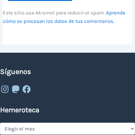
Este sitio usa Akismet para reducir el spam.
Aprende
cómo se procesan los datos de tus comentarios.
Síguenos
Instagram
Mastodon
Facebook
Hemeroteca
Hemeroteca