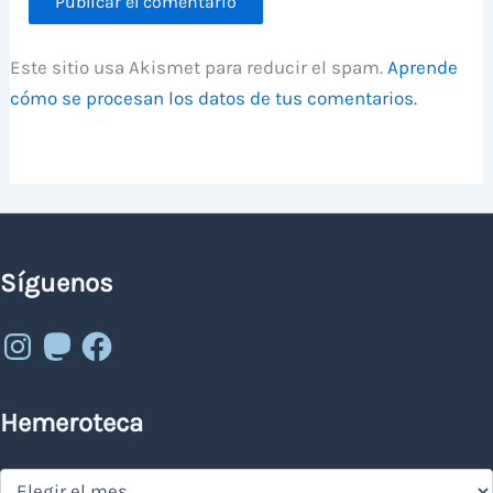
Este sitio usa Akismet para reducir el spam.
Aprende
cómo se procesan los datos de tus comentarios.
Síguenos
Instagram
Mastodon
Facebook
Hemeroteca
Hemeroteca