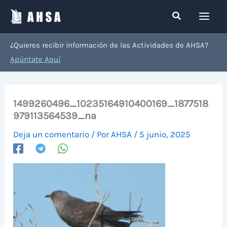
Ir
Buscar
al
contenido
¿Quieres recibir información de las Actividades de AHSA?
Apúntate Aquí
1499260496_10235164910400169_1877518
979113564539_na
Deja un comentario
/ Por
AHSA
/
5 junio, 2025