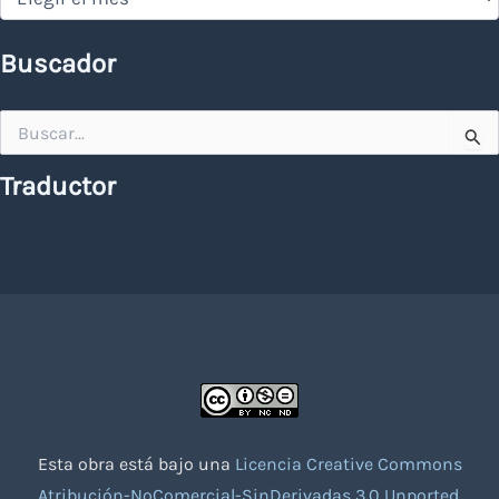
Buscador
Buscar
por:
Traductor
Esta obra está bajo una
Licencia Creative Commons
Atribución-NoComercial-SinDerivadas 3.0 Unported
.