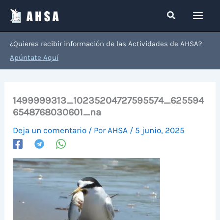
Ir
Buscar
al
contenido
¿Quieres recibir información de las Actividades de AHSA?
Apúntate Aquí
1499999313_10235204727595574_625594
6548768030601_na
Deja un comentario
/ Por
AHSA
/
5 junio, 2025