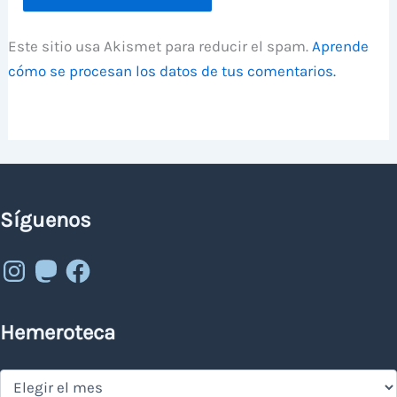
Este sitio usa Akismet para reducir el spam.
Aprende
cómo se procesan los datos de tus comentarios.
Síguenos
Instagram
Mastodon
Facebook
Hemeroteca
Hemeroteca