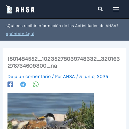
Ir
Buscar
al
contenido
¿Quieres recibir información de las Actividades de AHSA?
Apúntate Aquí
1501484552_10235278039748332_320163
276734609300_na
Deja un comentario
/ Por
AHSA
/
5 junio, 2025