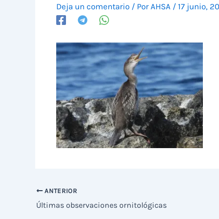
Deja un comentario
/ Por
AHSA
/
17 junio, 2
ANTERIOR
Últimas observaciones ornitológicas