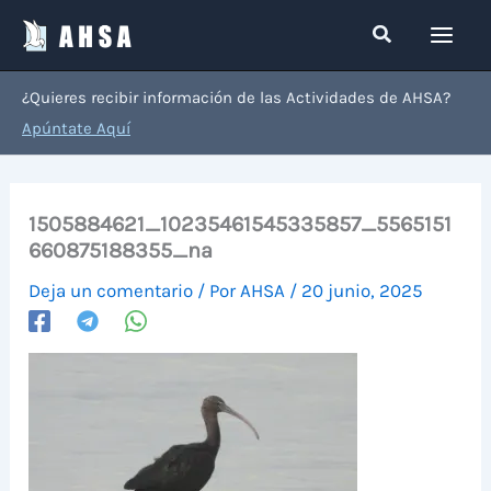
Ir
Buscar
al
contenido
¿Quieres recibir información de las Actividades de AHSA?
Apúntate Aquí
1505884621_10235461545335857_5565151
660875188355_na
Deja un comentario
/ Por
AHSA
/
20 junio, 2025