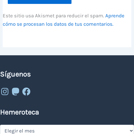
Este sitio usa Akismet para reducir el spam.
Aprende
cómo se procesan los datos de tus comentarios.
Síguenos
Instagram
Mastodon
Facebook
Hemeroteca
Hemeroteca