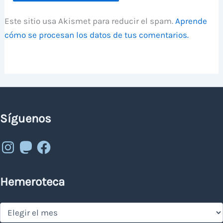
Este sitio usa Akismet para reducir el spam.
Aprende
cómo se procesan los datos de tus comentarios.
Síguenos
Instagram
Mastodon
Facebook
Hemeroteca
Hemeroteca