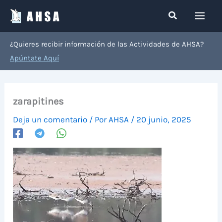
Ir
Buscar
al
contenido
¿Quieres recibir información de las Actividades de AHSA?
Apúntate Aquí
zarapitines
Deja un comentario
/ Por
AHSA
/
20 junio, 2025