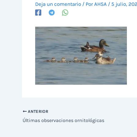
Deja un comentario
/ Por
AHSA
/
5 julio, 20
ANTERIOR
Últimas observaciones ornitológicas