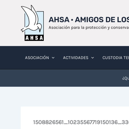
Ir
al
AHSA · AMIGOS DE L
contenido
Asociación para la protección y conserv
ASOCIACIÓN
ACTIVIDADES
CUSTODIA TE
¿Qu
1508826561_10235567719150136_3