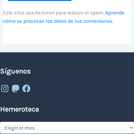
Este sitio usa Akismet para reducir el spam.
Aprende
cómo se procesan los datos de tus comentarios.
Síguenos
Instagram
Mastodon
Facebook
Hemeroteca
Hemeroteca