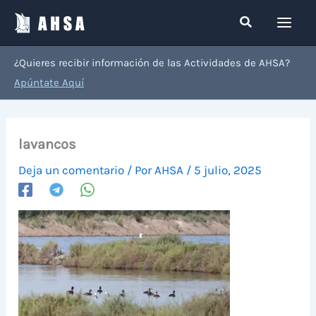
Ir
Buscar
al
contenido
¿Quieres recibir información de las Actividades de AHSA?
Apúntate Aquí
lavancos
Deja un comentario
/ Por
AHSA
/
5 julio, 2025