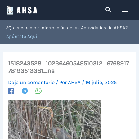
Ir
Buscar
al
contenido
¿Quieres recibir información de las Actividades de AHSA?
Apúntate Aquí
1518243528_10236460548510312_6768917
78193513381_na
Deja un comentario
/ Por
AHSA
/
16 julio, 2025