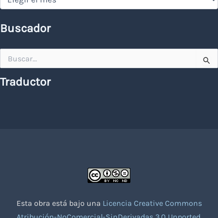
Buscador
Buscar
por:
Traductor
Esta obra está bajo una
Licencia Creative Commons
Atribución-NoComercial-SinDerivadas 3.0 Unported
.