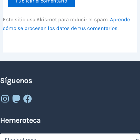
Este sitio usa Akismet para reducir el spam.
Aprende
cómo se procesan los datos de tus comentarios.
Síguenos
Instagram
Mastodon
Facebook
Hemeroteca
Hemeroteca