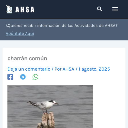
Ir
Buscar
al
contenido
¿Quieres recibir información de las Actividades de AHSA?
Apúntate Aquí
charrán común
Deja un comentario
/ Por
AHSA
/
1 agosto, 2025