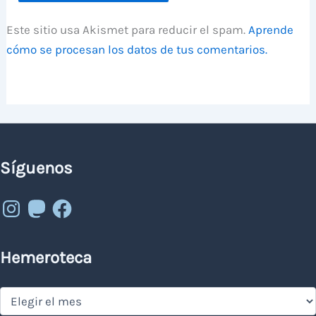
Este sitio usa Akismet para reducir el spam.
Aprende
cómo se procesan los datos de tus comentarios.
Síguenos
Instagram
Mastodon
Facebook
Hemeroteca
Hemeroteca